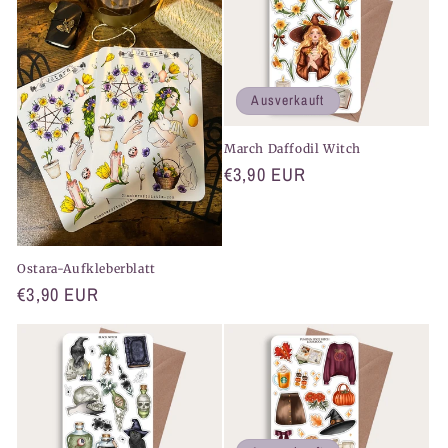
Ausverkauft
March Daffodil Witch
Normaler
€3,90 EUR
Preis
Ostara-Aufkleberblatt
Normaler
€3,90 EUR
Preis