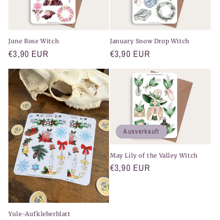
June Rose Witch
January Snow Drop Witch
Normaler
€3,90 EUR
Normaler
€3,90 EUR
Preis
Preis
Ausverkauft
May Lily of the Valley Witch
Normaler
€3,90 EUR
Preis
Yule-Aufkleberblatt