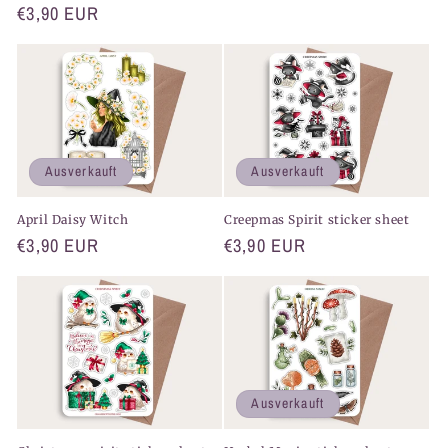
Normaler
€3,90 EUR
Preis
Ausverkauft
Ausverkauft
April Daisy Witch
Creepmas Spirit sticker sheet
Normaler
€3,90 EUR
Normaler
€3,90 EUR
Preis
Preis
Ausverkauft