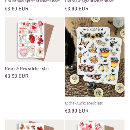
Christmas spirit sticker sheet
Herbal Magic sticker sheet
Normaler
€3,90 EUR
Normaler
€3,90 EUR
Preis
Preis
Heart & Hex sticker sheet
Normaler
€3,90 EUR
Preis
Litha-Aufkleberblatt
Normaler
€3,90 EUR
Preis