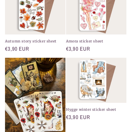
Autumn story sticker sheet
Amora sticker sheet
Normaler
€3,90 EUR
Normaler
€3,90 EUR
Preis
Preis
Hygge winter sticker sheet
Normaler
€3,90 EUR
Preis