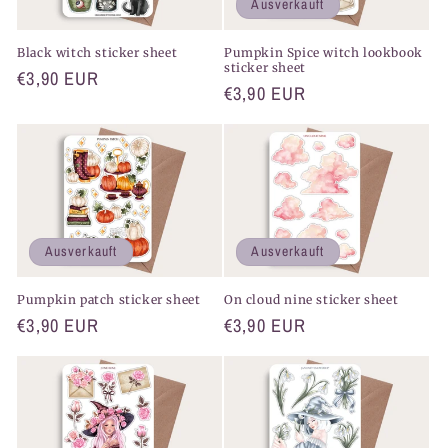
Ausverkauft
Black witch sticker sheet
Pumpkin Spice witch lookbook
sticker sheet
Normaler
€3,90 EUR
Normaler
€3,90 EUR
Preis
Preis
Ausverkauft
Ausverkauft
Pumpkin patch sticker sheet
On cloud nine sticker sheet
Normaler
€3,90 EUR
Normaler
€3,90 EUR
Preis
Preis