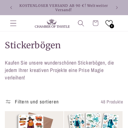
Direkt
KOSTENLOSER VERSAND AB 90 €! Weltweiter
zum
Versand!
Inhalt
Warenkorb
0
K
Stickerbögen
a
Kaufen Sie unsere wunderschönen Stickerbögen, die
t
jedem Ihrer kreativen Projekte eine Prise Magie
e
verleihen!
g
o
Filtern und sortieren
48 Produkte
r
i