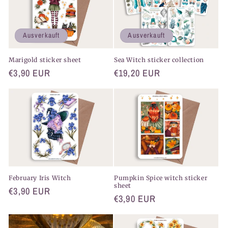
e
:
Ausverkauft
Ausverkauft
Marigold sticker sheet
Sea Witch sticker collection
Normaler
€3,90 EUR
Normaler
€19,20 EUR
Preis
Preis
February Iris Witch
Pumpkin Spice witch sticker
sheet
Normaler
€3,90 EUR
Normaler
€3,90 EUR
Preis
Preis