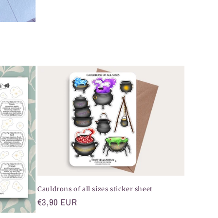
Cauldrons of all sizes sticker sheet
Normaler
€3,90 EUR
Preis