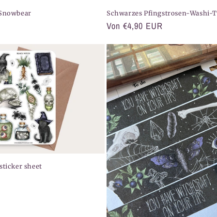
 Snowbear
Schwarzes Pfingstrosen-Washi-
Normaler
Von €4,90 EUR
Preis
sticker sheet