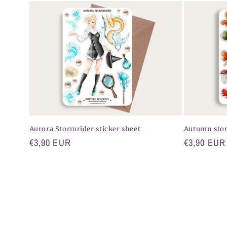
Aurora Stormrider sticker sheet
Autumn stor
Normaler
€3,90 EUR
Normaler
€3,90 EUR
Preis
Preis