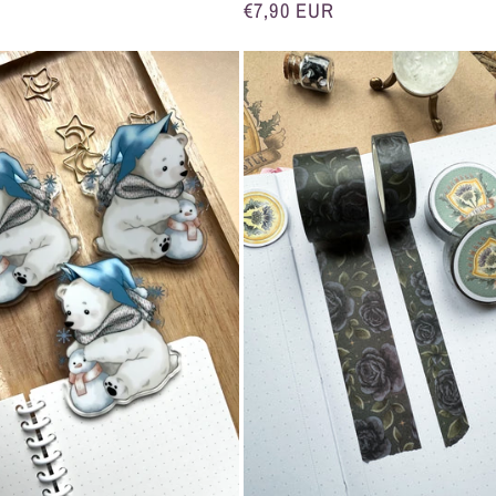
Normaler
€7,90 EUR
Preis