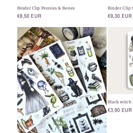
Binder Clip Peonies & Bones
Binder Clip
Normaler
€8,50 EUR
Normaler
€9,30 EUR
Preis
Preis
Black witch 
Normaler
€3,90 EUR
Preis