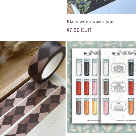
Black witch washi tape
Normaler
€7,90 EUR
Preis