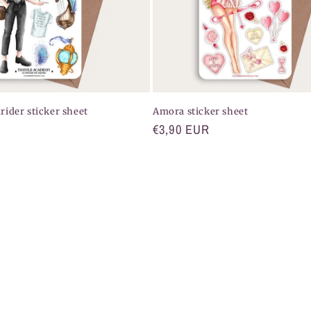
ider sticker sheet
Amora sticker sheet
Normaler
€3,90 EUR
Preis