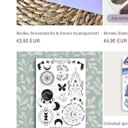
Ausverka
Books, broomsticks & brews (transparent)
Brown diam
Normaler
€3,50 EUR
Normaler
€4,90 EUR
Preis
Preis
Celestial spe