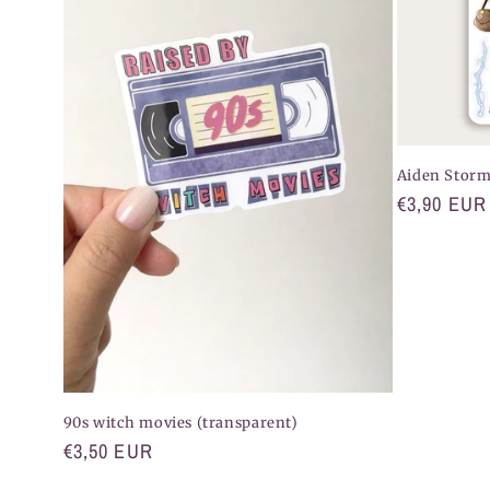
o
r
i
e
Aiden Stormr
Normaler
€3,90 EUR
:
Preis
90s witch movies (transparent)
Normaler
€3,50 EUR
Preis