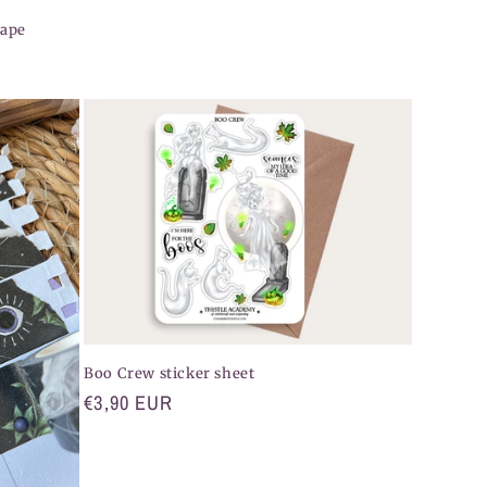
Tape
Boo Crew sticker sheet
Normaler
€3,90 EUR
Preis