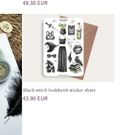
Normaler
€8,50 EUR
Preis
Black witch lookbook sticker sheet
Normaler
€3,90 EUR
Preis