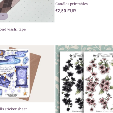
Candles printables
Normaler
€2,50 EUR
uft
Preis
ond washi tape
lls sticker sheet