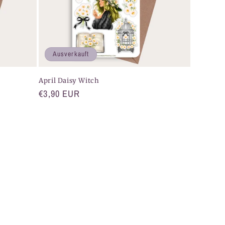
Ausverkauft
April Daisy Witch
Normaler
€3,90 EUR
Preis